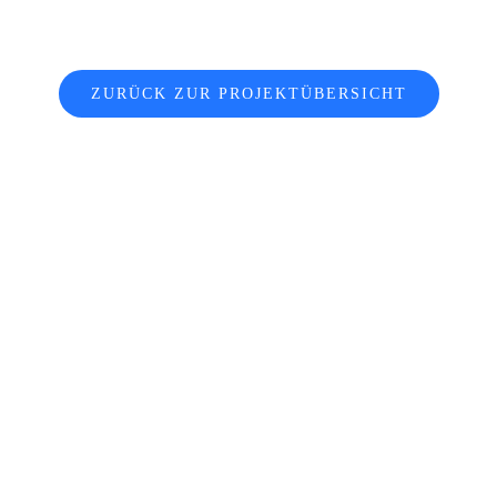
ZURÜCK ZUR PROJEKTÜBERSICHT
Haben Sie
Interesse?
Wir beraten Sie gerne persönlich!
+49 (0) 40 – 657 900-40