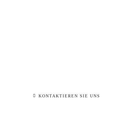
Interesse?
Wir beraten Sie gerne persönlich!
+49 (0) 40 – 657 900-40
info@phnibbe.de
KONTAKTIEREN SIE UNS